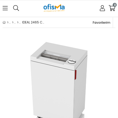
0
IDEAL 2465 CC EVRAK İMHA MAKİNESİ
Favorilerim
Üye Girişi
Üye Ol