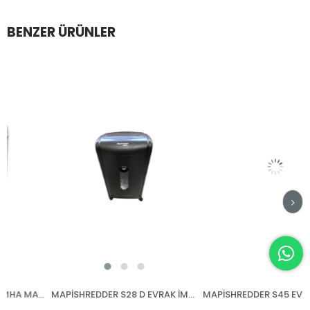
BENZER ÜRÜNLER
IDEAL 2270 CC EVRAK İMHA MAKİNESİ
MAPİSHREDDER S28 D EVRAK İMHA MAKİNESİ