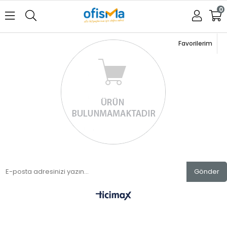
0
Favorilerim
Üye Girişi
Üye Ol
Gönder